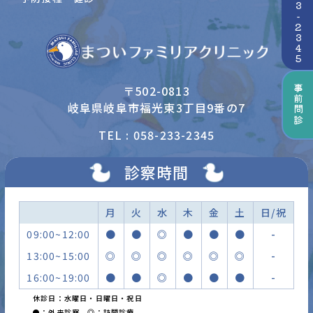
〒502-0813
事前問診
岐阜県岐阜市福光東3丁目9番の7
TEL : 058-233-2345
診察時間
月
火
水
木
金
土
日/祝
09:00~12:00
●
●
◎
●
●
●
-
13:00~15:00
◎
◎
◎
◎
◎
◎
-
16:00~19:00
●
●
◎
●
●
●
-
休診日：水曜日・日曜日・祝日
●：外来診察 ◎：訪問診療