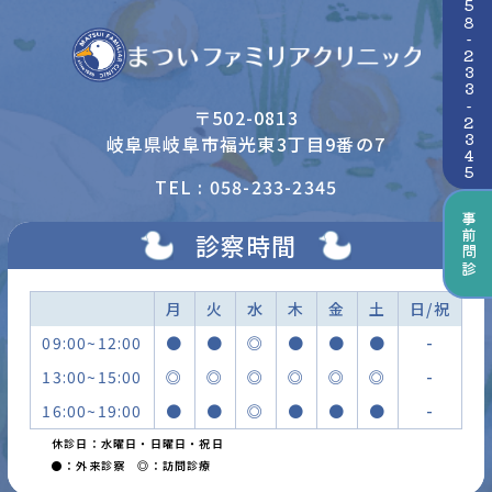
☎058-233-2345
〒502-0813
岐阜県岐阜市福光東3丁目9番の7
TEL : 058-233-2345
事前問診
診察時間
月
火
水
木
金
土
日/祝
09:00~12:00
●
●
◎
●
●
●
-
13:00~15:00
◎
◎
◎
◎
◎
◎
-
16:00~19:00
●
●
◎
●
●
●
-
休診日：水曜日・日曜日・祝日
●：外来診察 ◎：訪問診療