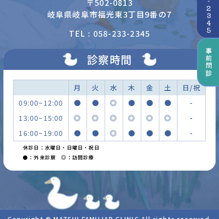
〒502-0813
岐阜県岐阜市福光東3丁目9番の7
TEL : 058-233-2345
事前問診
診察時間
月
火
水
木
金
土
日/祝
09:00~12:00
●
●
◎
●
●
●
-
13:00~15:00
◎
◎
◎
◎
◎
◎
-
16:00~19:00
●
●
◎
●
●
●
-
休診日：水曜日・日曜日・祝日
●：外来診察 ◎：訪問診療
Copyright © MATSUI FAMILIAR CLINIC All rights reserved.