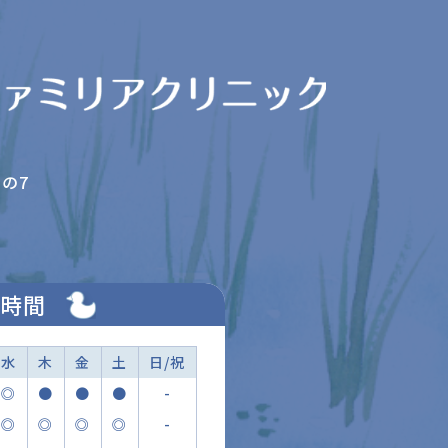
の7
時間
水
木
金
土
日/祝
◎
●
●
●
-
◎
◎
◎
◎
-