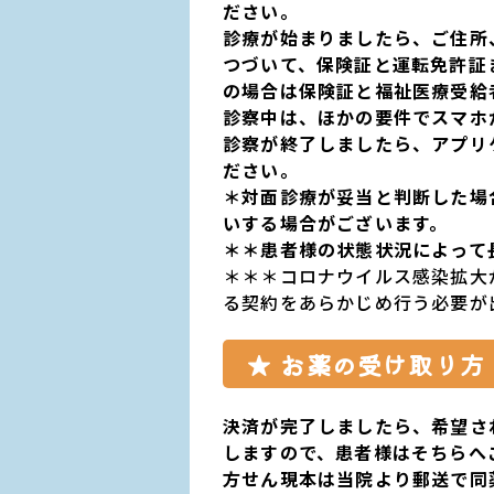
ださい。
診療が始まりましたら、
ご住所
つづいて、
保険証
と
運転免許証
の場合は
保険証
と
福祉医療受給
診察中は、ほかの要件でスマホ
診察
が
終了
しましたら、
アプリ
ださい。
＊対面診療が妥当と判断した場
いする場合がございます。
＊＊患者様の状態状況によって
＊＊＊コロナウイルス感染拡大
る契約をあらかじめ行う必要が
★ お薬の受け取り方
決済が完了しましたら、希望さ
します
ので、患者様はそちらへ
方せん現本は当院より郵送で同