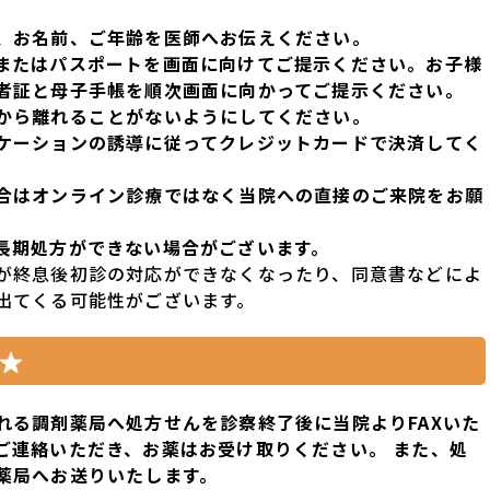
、お名前、ご年齢
を医師へお伝えください。
または
パスポート
を
画面に向けてご提示
ください。
お子様
者証
と
母子手帳
を順次画面に向かってご提示ください。
から離れることがないようにしてください。
ケーションの誘導に従って
クレジットカードで決済
してく
合はオンライン診療ではなく当院への直接のご来院をお願
長期処方ができない場合がございます。
が終息後初診の対応ができなくなったり、同意書などによ
出てくる可能性がございます。
 ★
れる調剤薬局へ
処方せんを診察終了後に当院より
FAX
いた
ご連絡いただき、お薬はお受け取りください。 また、処
薬局へお送りいたします。