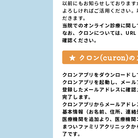
以前にもお知らせしております
よろしければご活用ください。
だきます。
当院でのオンライン診療に関し
なお、クロンについては、URL
確認ください。
★
クロン
(curon)
の
クロンアプリ
をダウンロードし
クロンアプリ
を起動し、
メール
登録
したメール
アドレス
に確認
完了します。
クロン
アプリ
から
メールアドレ
基本情報（お名前、住所、連絡
医療機関を追加より、医療機関
まつい
ファミリアクリニックか
了です。