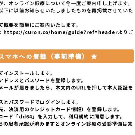
が、オンライン診療について今一度ご案内申し上げます。
以下に以前お知らせいたしましたものを再掲載させていた
て概要を簡単にご案内いたします。
：
https://curon.co/home/guide?ref=header
よりご
スマホへの登録（事前準備） ★
てインストールします。
アドレス
と
パスワード
を登録します。
メールが届きましたら、
本文内の
URL
を押して本人認証
を
ス
と
パスワード
で
ログイン
します。
先、決済用のクレジットカード情報）
を登録します。
コード
「
dd64
」
を入力して、利用規約に同意します。
らの患者承認が済みますとオンライン診療の受診準備は完