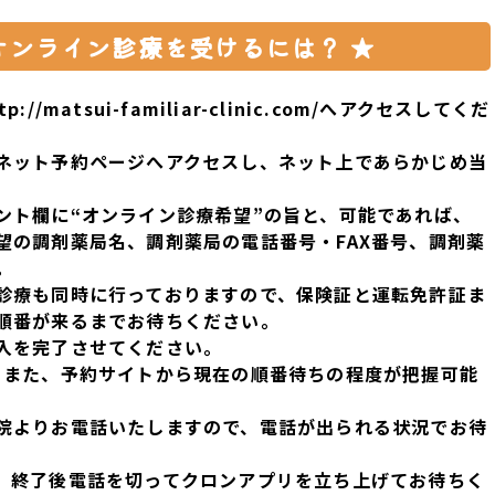
オンライン診療を受けるには？ ★
tp://matsui-familiar-clinic.com/
へアクセスしてくだ
ネット予約ページ
へアクセス
し、ネット上であらかじめ
当
ント欄
に
“オンライン診療希望”
の旨と、可能であれば、
望
の調剤薬局名
、調剤
薬局の
電話番号・
FAX
番号
、調剤薬
。
診療も同時
に行っておりますので、
保険証
と
運転免許証
ま
順番が来るまでお待ちください。
入を完了
させてください。
。また、予約サイトから
現在の順番待ちの
程度
が把握可能
院よりお電話
いたしますので、電話が出られる状況でお待
。終了後電話を切って
クロンアプリ
を立ち上げてお待ちく