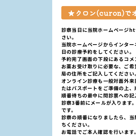
★
クロン
(curon
)
で
診察当日に当院ホームページ
ht
さい。
当院ホームページから
インター
日の診療予約
をしてください。
予約完了画面の下段にある
コメ
お薬お受け取りに必要な、
ご希
局の住所
をご記入
してください
オンライン診療も一般対面外来
たは
パスポート
をご準備の上、
順番待ちの最中に
問診票への記
診察
3
番前にメール
が入ります
です。
診察の順番になりましたら、
当
ちください。
お電話でご本人確認を行います