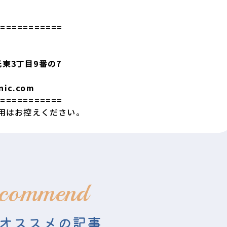
============
光東3丁目9番の7
inic.com
============
用はお控えください。
commend
オススメの記事