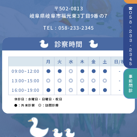
〒502-0813
☎058-233-2345
岐阜県岐阜市福光東3丁目9番の7
TEL : 058-233-2345
診察時間
月
火
水
木
金
土
日/祝
09:00~12:00
●
●
◎
●
●
●
-
事前問診
13:00~15:00
◎
◎
◎
◎
◎
◎
-
16:00~19:00
●
●
◎
●
●
●
-
休診日：水曜日・日曜日・祝日
●：外来診察 ◎：訪問診療