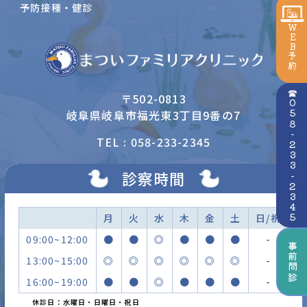
予防接種・健診
WEB予約
☎058-233-2345
〒502-0813
岐阜県岐阜市福光東3丁目9番の7
TEL : 058-233-2345
診察時間
月
火
水
木
金
土
日/祝
09:00~12:00
●
●
◎
●
●
●
-
事前問診
13:00~15:00
◎
◎
◎
◎
◎
◎
-
16:00~19:00
●
●
◎
●
●
●
-
休診日：水曜日・日曜日・祝日