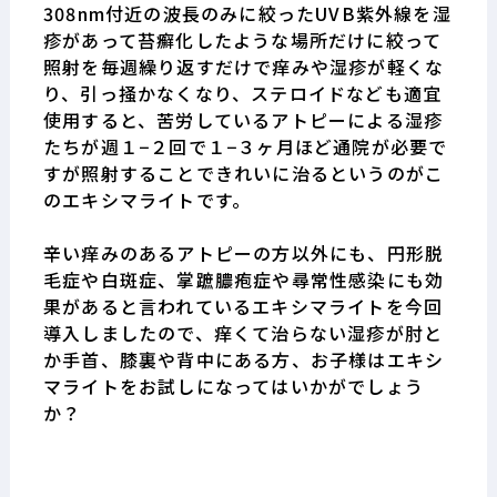
308nm付近の波長のみに絞ったUVB紫外線を湿
疹があって苔癬化したような場所だけに絞って
照射を毎週繰り返すだけで痒みや湿疹が軽くな
り、引っ掻かなくなり、ステロイドなども適宜
使用すると、苦労しているアトピーによる湿疹
たちが週１−２回で１−３ヶ月ほど通院が必要で
すが照射することできれいに治るというのがこ
のエキシマライトです。
辛い痒みのあるアトピーの方以外にも、円形脱
毛症や白斑症、掌蹠膿疱症や尋常性感染にも効
果があると言われているエキシマライトを今回
導入しましたので、痒くて治らない湿疹が肘と
か手首、膝裏や背中にある方、お子様はエキシ
マライトをお試しになってはいかがでしょう
か？