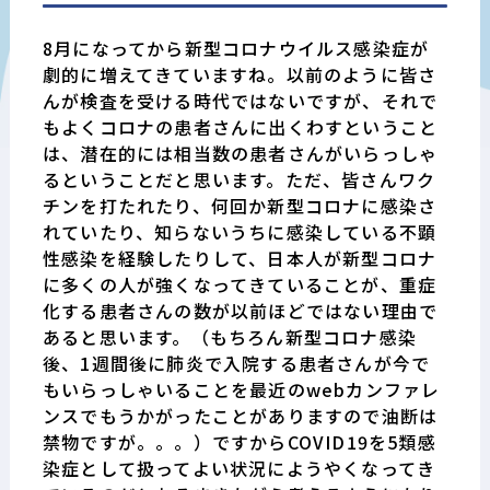
8
月になってから新型コロナウイルス感染症が
劇的に増えてきていますね。以前のように皆さ
んが検査を受ける時代ではないですが、それで
もよくコロナの患者さんに出くわすということ
は、潜在的には相当数の患者さんがいらっしゃ
るということだと思います。ただ、皆さんワク
チンを打たれたり、何回か新型コロナに感染さ
れていたり、知らないうちに感染している不顕
性感染を経験したりして、日本人が新型コロナ
に多くの人が強くなってきていることが、重症
化する患者さんの数が以前ほどではない理由で
あると思います。（もちろん新型コロナ感染
後、
1
週間後に肺炎で入院する患者さんが今で
もいらっしゃいることを最近の
web
カンファレ
ンスでもうかがったことがありますので油断は
禁物ですが。。。）ですから
COVID19
を
5
類感
染症として扱ってよい状況にようやくなってき