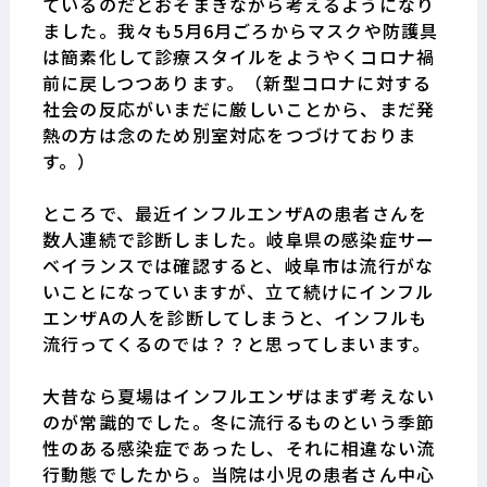
ているのだとおそまきながら考えるようになり
ました。我々も
5
月
6
月ごろからマスクや防護具
は簡素化して診療スタイルをようやくコロナ禍
前に戻しつつあります。（新型コロナに対する
社会の反応がいまだに厳しいことから、まだ発
熱の方は念のため別室対応をつづけておりま
す。）
ところで、最近インフルエンザ
A
の患者さんを
数人連続で診断しました。岐阜県の感染症サー
ベイランスでは確認すると、岐阜市は流行がな
いことになっていますが、立て続けにインフル
エンザ
A
の人を診断してしまうと、インフルも
流行ってくるのでは？？と思ってしまいます。
大昔なら夏場はインフルエンザはまず考えない
のが常識的でした。冬に流行るものという季節
性のある感染症であったし、それに相違ない流
行動態でしたから。当院は小児の患者さん中心