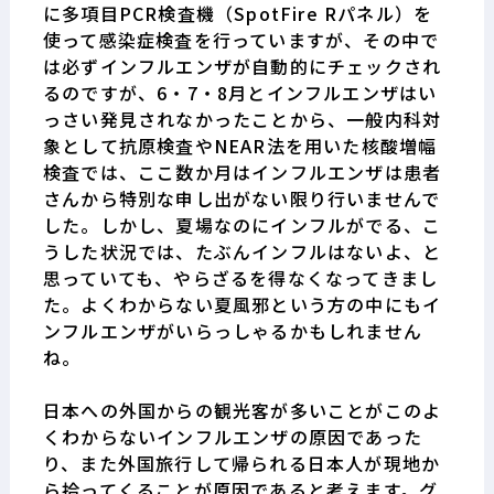
に多項目
PCR
検査機（
SpotFire R
パネル）を
使って感染症検査を行っていますが、その中で
は必ずインフルエンザが自動的にチェックされ
るのですが、
6
・
7
・
8
月とインフルエンザはい
っさい発見されなかったことから、一般内科対
象として抗原検査や
NEAR
法を用いた核酸増幅
検査では、ここ数か月はインフルエンザは患者
さんから特別な申し出がない限り行いませんで
した。しかし、夏場なのにインフルがでる、こ
うした状況では、たぶんインフルはないよ、と
思っていても、やらざるを得なくなってきまし
た。よくわからない夏風邪という方の中にもイ
ンフルエンザがいらっしゃるかもしれません
ね。
日本への外国からの観光客が多いことがこのよ
くわからないインフルエンザの原因であった
り、また外国旅行して帰られる日本人が現地か
ら拾ってくることが原因であると考えます。グ