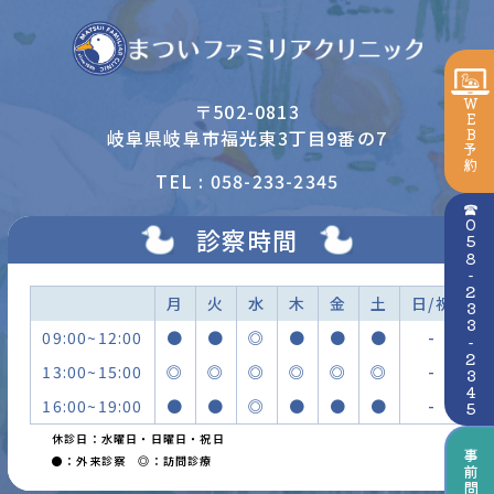
WEB予約
〒502-0813
岐阜県岐阜市福光東3丁目9番の7
TEL : 058-233-2345
☎058-233-2345
診察時間
月
火
水
木
金
土
日/祝
09:00~12:00
●
●
◎
●
●
●
-
13:00~15:00
◎
◎
◎
◎
◎
◎
-
16:00~19:00
●
●
◎
●
●
●
-
休診日：水曜日・日曜日・祝日
事前問診
●：外来診察 ◎：訪問診療