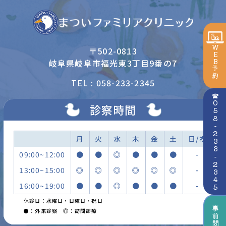
WEB予約
〒502-0813
岐阜県岐阜市福光東3丁目9番の7
TEL : 058-233-2345
☎058-233-2345
診察時間
月
火
水
木
金
土
日/祝
09:00~12:00
●
●
◎
●
●
●
-
13:00~15:00
◎
◎
◎
◎
◎
◎
-
16:00~19:00
●
●
◎
●
●
●
-
休診日：水曜日・日曜日・祝日
事前問診
●：外来診察 ◎：訪問診療